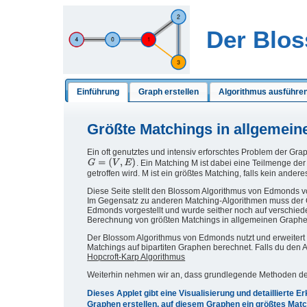
Der Blo
Einführung
Graph erstellen
Algorithmus ausführe
Größte Matchings in allgemei
Ein oft genutztes und intensiv erforschtes Problem der Gr
. Ein Matching M ist dabei eine Teilmenge de
getroffen wird. M ist ein größtes Matching, falls kein ande
Diese Seite stellt den Blossom Algorithmus von Edmonds v
Im Gegensatz zu anderen Matching-Algorithmen muss der Gr
Edmonds vorgestellt und wurde seither noch auf verschiede
Berechnung von größten Matchings in allgemeinen Graphe
Der Blossom Algorithmus von Edmonds nutzt und erweitert 
Matchings auf bipartiten Graphen berechnet. Falls du den A
Hopcroft-Karp Algorithmus
Weiterhin nehmen wir an, dass grundlegende Methoden d
Dieses Applet gibt eine Visualisierung und detaillierte
Graphen erstellen, auf diesem Graphen ein größtes Mat